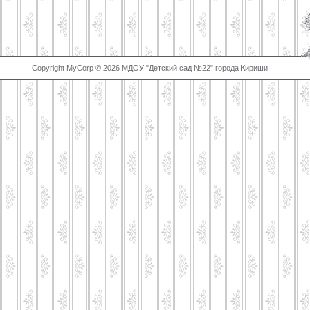
Copyright MyCorp © 2026 МДОУ "Детский сад №22" города Кириши