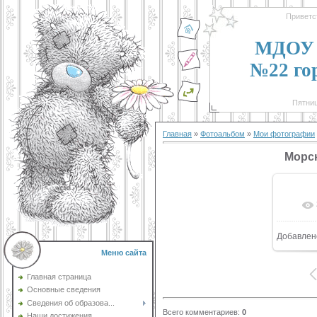
Приветс
МДОУ 
№22 го
Пятниц
Главная
»
Фотоальбом
»
Мои фотографии
Морс
Добавлен
8
Меню сайта
Главная страница
Основные сведения
Сведения об образова...
Всего комментариев
:
0
Наши достижения