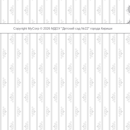
Copyright MyCorp © 2026 МДОУ "Детский сад №22" города Кириши