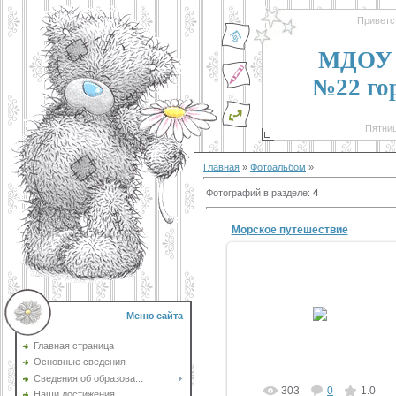
Приветс
МДОУ 
№22 го
Пятниц
Главная
»
Фотоальбом
»
Фотографий в разделе
:
4
Морское путешествие
14.07.2017
Меню сайта
yulketka
Главная страница
Основные сведения
Сведения об образова...
303
0
1.0
Наши достижения