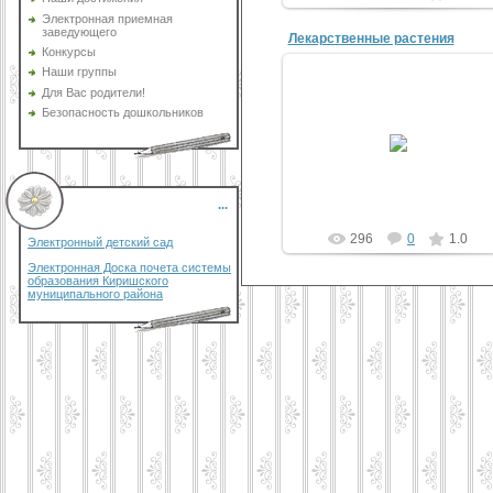
Электронная приемная
заведующего
Лекарственные растения
Конкурсы
Наши группы
Для Вас родители!
Безопасность дошкольников
14.07.2017
yulketka
...
296
0
1.0
Электронный детский сад
Электронная Доска почета системы
образования Киришского
муниципального района