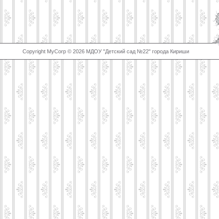
Copyright MyCorp © 2026 МДОУ "Детский сад №22" города Кириши