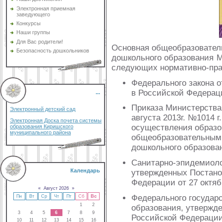
Электронная приемная
заведующего
Конкурсы
Наши группы
Для Вас родители!
Основная общеобразовател
Безопасность дошкольников
дошкольного образования 
следующих нормативно-пра
Федерального закона о
в Российской Федера
...
Приказа Министерства
Электронный детский сад
августа 2013г. №1014 
Электронная Доска почета системы
осуществления образо
образования Киришского
муниципального района
общеобразовательным
дошкольного образова
Санитарно-эпидемиолог
Календарь
утвержденных Постано
Федерации от 27 октяб
«
Август 2026
»
Федерального государс
Пн
Вт
Ср
Чт
Пт
Сб
Вс
1
2
образования, утвержд
3
4
5
6
7
8
9
Российской Федерации 
10
11
12
13
14
15
16