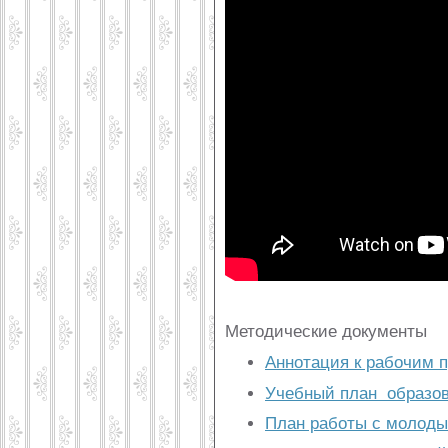
Методические документы
Аннотация к рабочим 
Учебный план образов
План работы с молоды