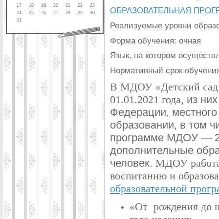
17
18
19
20
21
22
23
ОБРАЗОВАТЕЛЬНАЯ ПРОГ
24
25
26
27
28
29
30
31
Реализуемые уровни образ
Форма обучения: очная
Язык, на котором осуществ
Нормативный срок обучения
В МДОУ «Детский сад
01.01.2021 года,
из них
Федерации, местного
образовании, в том ч
программе МДОУ — 2
дополнительные обра
человек.
МДОУ работа
воспитанию и образова
образовательной прог
«От рождения до ш
года издания;